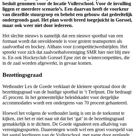
besluit genomen voor de locatie Vullerschool. Voor de invulling
liggen er meerdere scenario’s. Een daarvan heeft de voorkeur
van diezelfde stuurgroep en behelst een gebouw dat gedeeltelijk
ondergronds gaat. Het plan wordt breed toegejuicht in Gorssel,
maar ook weer niet door iedereen.
Het slechte nieuws is namelijk dat een nieuwe sporthal van een
formaat wordt dat onvoldoende is voor grotere teamsporten als
zaalvoetbal en hockey. Althans voor (competitie)wedstrijden. Het
spreekt voor zich dat zaalvoetbalvereniging SMR hier niet blij mee
is. En ook Hockeyclub Gorssel Epse ziet de wintercompetities, die
in de zaal worden afgewerkt, in gevaar komen.
Bezettingsgraad
Wethouder Lex de Goede verklaart de kleinere sportzaal door de
bezettingsgraad van de huidige sporthal in ‘t Trefpunt. Die bedraagt
45 procent. In het gemeentelijke beleidskader voor dergelijke
accommodaties wordt een ondergrens van 70 procent gehanteerd.
Hoewel het volgens de wethouder lastig is om in de toekomst te
kijken, ziet het er niet naar uit dat het ‘gat’ in de bezettingsgraad
gemakkelijk is te dichten. De Goede signaleert een afkalving van
verenigingssporten. Daarentegen wordt wel een groei voorspeld van
het aantal leerlingen van de Vullerschool, met name door geplande