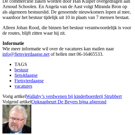
De commerciële zaken worden door Han Kuiper overgedragen aan
Arnoud Schoolen. En Angela van de Aast volgt Miranda Bron op
als algemeen bestuurslid. De genoemde nieuwkomers lopen al mee,
waardoor het bestuur tijdelijk uit 10 in plaats van 7 mensen bestaat.
Alleen Johan Rood, die binnen het bestuur verantwoordelijk is voor
de routes, blijft zitten waar hij zit.
Informatie
Wie meer informatie wil over de vacatures kan mailen naar
info@fietsvierdaagse.net
of bellen met 06-16465533.
TAGS
bestuur
fiets4daagse
Fietsvierdaagse
vacatures
Vorig artikel
Wallaby’s verdwenen bij kinderboerderij Strubbert
Volgend artikel
Opknapbeurt De Beyers bijna afgerond