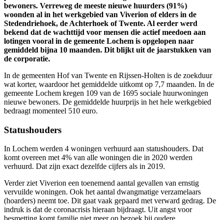
bewoners. Verreweg de meeste nieuwe huurders (91%)
woonden al in het werkgebied van Viverion of elders in de
Stedendriehoek, de Achterhoek of Twente. Al eerder werd
bekend dat de wachttijd voor mensen die actief meedoen aan
lotingen vooral in de gemeente Lochem is opgelopen naar
gemiddeld bijna 10 maanden. Dit blijkt uit de jaarstukken van
de corporatie.
In de gemeenten Hof van Twente en Rijssen-Holten is de zoekduur
wat korter, waardoor het gemiddelde uitkomt op 7,7 maanden. In de
gemeente Lochem kregen 109 van de 1695 sociale huurwoningen
nieuwe bewoners. De gemiddelde huurprijs in het hele werkgebied
bedraagt momenteel 510 euro.
Statushouders
In Lochem werden 4 woningen verhuurd aan statushouders. Dat
komt overeen met 4% van alle woningen die in 2020 werden
verhuurd. Dat zijn exact dezelfde cijfers als in 2019.
Verder ziet Viverion een toenemend aantal gevallen van ernstig
vervuilde woningen. Ook het aantal dwangmatige verzamelaars
(hoarders) neemt toe. Dit gaat vaak gepaard met verward gedrag. De
indruk is dat de coronacrisis hieraan bijdraagt. Uit angst voor
besmetting komt familie niet meer op bezoek bij oudere,