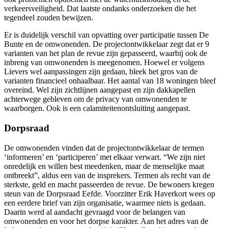
verkeersveiligheid. Dat laatste ondanks onderzoeken die het
tegendeel zouden bewijzen.
Er is duidelijk verschil van opvatting over participatie tussen De
Bunte en de omwonenden. De projectontwikkelaar zegt dat er 9
varianten van het plan de revue zijn gepasseerd, waarbij ook de
inbreng van omwonenden is meegenomen. Hoewel er volgens
Lievers wel aanpassingen zijn gedaan, bleek het gros van de
varianten financieel onhaalbaar. Het aantal van 18 woningen bleef
overeind. Wel zijn zichtlijnen aangepast en zijn dakkapellen
achterwege gebleven om de privacy van omwonenden te
waarborgen. Ook is een calamiteitenontsluiting aangepast.
Dorpsraad
De omwonenden vinden dat de projectontwikkelaar de termen
‘informeren’ en ‘participeren’ met elkaar verwart. “We zijn niet
onredelijk en willen best meedenken, maar de menselijke maat
ontbreekt”, aldus een van de insprekers. Termen als recht van de
sterkste, geld en macht passeerden de revue. De bewoners kregen
steun van de Dorpsraad Eefde. Voorzitter Erik Haverkort wees op
een eerdere brief van zijn organisatie, waarmee niets is gedaan.
Daarin werd al aandacht gevraagd voor de belangen van
omwonenden en voor het dorpse karakter. Aan het adres van de