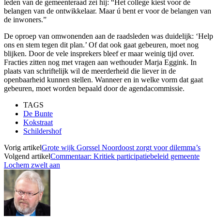
leden van de gemeenteraad zei hij: “Het college kiest voor de
belangen van de ontwikkelaar. Maar ú bent er voor de belangen van
de inwoners.”
De oproep van omwonenden aan de raadsleden was duidelijk: ‘Help
ons en stem tegen dit plan.’ Of dat ook gaat gebeuren, moet nog
blijken. Door de vele insprekers bleef er maar weinig tijd over.
Fracties zitten nog met vragen aan wethouder Marja Eggink. In
plaats van schriftelijk wil de meerderheid die liever in de
openbaarheid kunnen stellen. Wanneer en in welke vorm dat gaat
gebeuren, moet worden bepaald door de agendacommissie.
TAGS
De Bunte
Kokstraat
Schildershof
Vorig artikel
Grote wijk Gorssel Noordoost zorgt voor dilemma’s
Volgend artikel
Commentaar: Kritiek participatiebeleid gemeente
Lochem zwelt aan