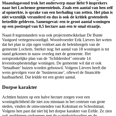
Maandagavond trok het onderwerp maar liefst 9 insprekers
naar het Lochemse gemeentehuis. Zoals een aantal van hen zelf
al opmerkte, is sprake van een herhaling van zetten. Het plan is
niet wezenlijk veranderd en dus is ook de kritiek grotendeels
hetzelfde gebleven. Samengevat: een te groot aantal woningen
op een postzegel van 0,5 hectare aan een te smal straatje.
Naast 8 tegenstanders was ook projectontwikkelaar De Bunte
Vastgoed vertegenwoordigd. Woordvoerder Erik Lievers liet weten
dat het plan in zijn ogen voldoet aan de beleidsregels van de
gemeente Lochem. Sterker nog: het aantal van 18 woningen is tot
stand gekomen in nauw overleg met de gemeente. Het
oorspronkelijke plan van de ‘Schildershof’ omvatte 14
levensloopbestendige woningen. De gemeente wil dat er ook
‘betaalbare’ huizen worden gebouwd. Volgens Lievers heeft die
wens gevolgen voor de ‘businesscase’, oftewel de financiële
haalbaarheid. Dat leidde tot een groter aantal.
Dorpse karakter
Achttien huizen op een halve hectare zorgen voor een
woningdichtheid die niet zou misstaan in het centrum van grote
steden, vinden de omwonenden van Kokstraat en Schoolstraat.
Volgens hen past dat niet bij het dorpse karakter van Eefde. Ze zien
ook problemen opdoemen met de waterhuishouding en de