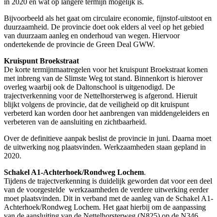
in 2020 en wat op langere termijn mogelijk is.
Bijvoorbeeld als het gaat om circulaire economie, fijnstof-uitstoot en
duurzaamheid. De provincie doet ook elders al veel op het gebied
van duurzaam aanleg en onderhoud van wegen. Hiervoor
ondertekende de provincie de Green Deal GWW.
Kruispunt Broekstraat
De korte termijnmaatregelen voor het kruispunt Broekstraat komen
met inbreng van de Slimste Weg tot stand. Binnenkort is hierover
overleg waarbij ook de Daltonschool is uitgenodigd. De
trajectverkenning voor de Nettelhorsterweg is afgerond. Hieruit
blijkt volgens de provincie, dat de veiligheid op dit kruispunt
verbeterd kan worden door het aanbrengen van middengeleiders en
verbeteren van de aansluiting en zichtbaarheid.
Over de definitieve aanpak beslist de provincie in juni. Daarna moet
de uitwerking nog plaatsvinden. Werkzaamheden staan gepland in
2020.
Schakel A1-Achterhoek/Rondweg Lochem
.
Tijdens de trajectverkenning is duidelijk geworden dat voor een deel
van de voorgestelde werkzaamheden de verdere uitwerking eerder
moet plaatsvinden. Dit in verband met de aanleg van de Schakel A1-
Achterhoek/Rondweg Lochem. Het gaat hierbij om de aanpassing
van de aansluiting van de Nettelhorsterweg (N825) op de N346