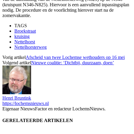
(kruispunt N346-N825). Hiervoor is een aanvullend inpassingsplan
nodig. De procedure en de voorlichting hierover start na de
zomervakantie.
TAGS
Broekstraat
kruising
Nettelhorst
Nettelhorsterweg
Vorig artikel
Afscheid van twee Lochemse wethouders op 16 mei
Volgend artikel
Nieuwe coalitie: ‘Dichtbij, duurzaam, doen’
Henri Bruntink
https://lochemsnieuws.nl
Eigenaar NieuwsFactor en redacteur LochemsNieuws.
GERELATEERDE ARTIKELEN