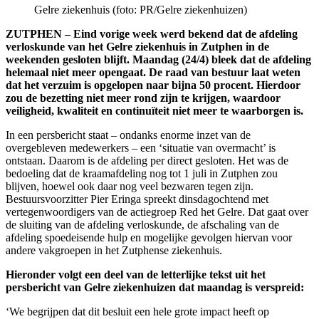
Gelre ziekenhuis (foto: PR/Gelre ziekenhuizen)
ZUTPHEN – Eind vorige week werd bekend dat de afdeling
verloskunde van het Gelre ziekenhuis in Zutphen in de
weekenden gesloten blijft. Maandag (24/4) bleek dat de afdeling
helemaal niet meer opengaat. De raad van bestuur laat weten
dat het verzuim is opgelopen naar bijna 50 procent. Hierdoor
zou de bezetting niet meer rond zijn te krijgen, waardoor
veiligheid, kwaliteit en continuïteit niet meer te waarborgen is.
In een persbericht staat – ondanks enorme inzet van de
overgebleven medewerkers – een ‘situatie van overmacht’ is
ontstaan. Daarom is de afdeling per direct gesloten. Het was de
bedoeling dat de kraamafdeling nog tot 1 juli in Zutphen zou
blijven, hoewel ook daar nog veel bezwaren tegen zijn.
Bestuursvoorzitter Pier Eringa spreekt dinsdagochtend met
vertegenwoordigers van de actiegroep Red het Gelre. Dat gaat over
de sluiting van de afdeling verloskunde, de afschaling van de
afdeling spoedeisende hulp en mogelijke gevolgen hiervan voor
andere vakgroepen in het Zutphense ziekenhuis.
Hieronder volgt een deel van de letterlijke tekst uit het
persbericht van Gelre ziekenhuizen dat maandag is verspreid:
‘We begrijpen dat dit besluit een hele grote impact heeft op