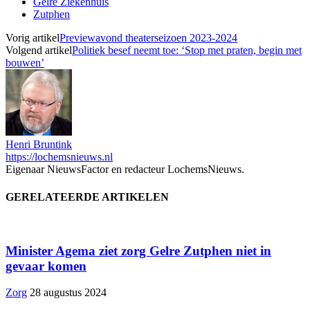
Gelre Ziekenhuis
Zutphen
Vorig artikel
Previewavond theaterseizoen 2023-2024
Volgend artikel
Politiek besef neemt toe: ‘Stop met praten, begin met
bouwen’
Henri Bruntink
https://lochemsnieuws.nl
Eigenaar NieuwsFactor en redacteur LochemsNieuws.
GERELATEERDE ARTIKELEN
Minister Agema ziet zorg Gelre Zutphen niet in
gevaar komen
Zorg
28 augustus 2024