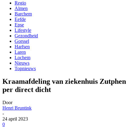
Regio
Almen
Barchem
Eefde
Epse
Lifestyle
Gezondheid
Gorssel
Harfsen
Laren
Lochem
Nieuws
Topnieuws
Kraamafdeling van ziekenhuis Zutphen
per direct dicht
Door
Henri Bruntink
-
24 april 2023
0