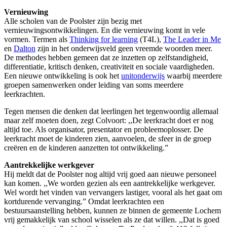
Vernieuwing
Alle scholen van de Poolster zijn bezig met
vernieuwingsontwikkelingen. En die vernieuwing komt in vele
vormen. Termen als
Thinking for learning
(T4L),
The Leader in Me
en
Dalton
zijn in het onderwijsveld geen vreemde woorden meer.
De methodes hebben gemeen dat ze inzetten op zelfstandigheid,
differentiatie, kritisch denken, creativiteit en sociale vaardigheden.
Een nieuwe ontwikkeling is ook het
unitonderwijs
waarbij meerdere
groepen samenwerken onder leiding van soms meerdere
leerkrachten.
Tegen mensen die denken dat leerlingen het tegenwoordig allemaal
maar zelf moeten doen, zegt Colvoort: ,,De leerkracht doet er nog
altijd toe. Als organisator, presentator en probleemoplosser. De
leerkracht moet de kinderen zien, aanvoelen, de sfeer in de groep
creëren en de kinderen aanzetten tot ontwikkeling.”
Aantrekkelijke werkgever
Hij meldt dat de Poolster nog altijd vrij goed aan nieuwe personeel
kan komen. ,,We worden gezien als een aantrekkelijke werkgever.
Wel wordt het vinden van vervangers lastiger, vooral als het gaat om
kortdurende vervanging.” Omdat leerkrachten een
bestuursaanstelling hebben, kunnen ze binnen de gemeente Lochem
vrij gemakkelijk van school wisselen als ze dat willen. ,,Dat is goed