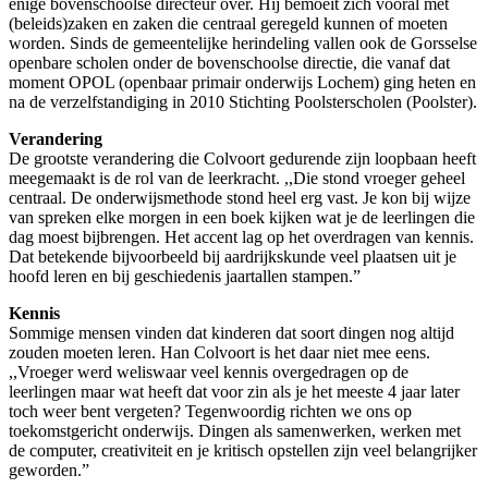
enige bovenschoolse directeur over. Hij bemoeit zich vooral met
(beleids)zaken en zaken die centraal geregeld kunnen of moeten
worden. Sinds de gemeentelijke herindeling vallen ook de Gorsselse
openbare scholen onder de bovenschoolse directie, die vanaf dat
moment OPOL (openbaar primair onderwijs Lochem) ging heten en
na de verzelfstandiging in 2010 Stichting Poolsterscholen (Poolster).
Verandering
De grootste verandering die Colvoort gedurende zijn loopbaan heeft
meegemaakt is de rol van de leerkracht. ,,Die stond vroeger geheel
centraal. De onderwijsmethode stond heel erg vast. Je kon bij wijze
van spreken elke morgen in een boek kijken wat je de leerlingen die
dag moest bijbrengen. Het accent lag op het overdragen van kennis.
Dat betekende bijvoorbeeld bij aardrijkskunde veel plaatsen uit je
hoofd leren en bij geschiedenis jaartallen stampen.”
Kennis
Sommige mensen vinden dat kinderen dat soort dingen nog altijd
zouden moeten leren. Han Colvoort is het daar niet mee eens.
,,Vroeger werd weliswaar veel kennis overgedragen op de
leerlingen maar wat heeft dat voor zin als je het meeste 4 jaar later
toch weer bent vergeten? Tegenwoordig richten we ons op
toekomstgericht onderwijs. Dingen als samenwerken, werken met
de computer, creativiteit en je kritisch opstellen zijn veel belangrijker
geworden.”