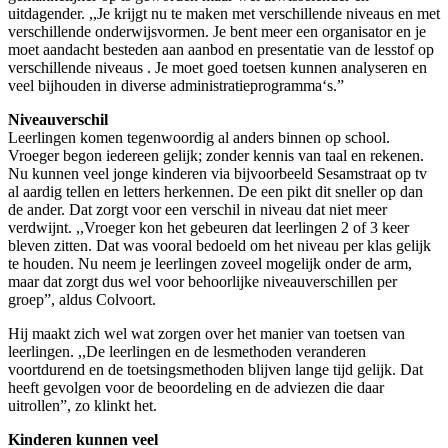
uitdagender. ,,Je krijgt nu te maken met verschillende niveaus en met
verschillende onderwijsvormen. Je bent meer een organisator en je
moet aandacht besteden aan aanbod en presentatie van de lesstof op
verschillende niveaus . Je moet goed toetsen kunnen analyseren en
veel bijhouden in diverse administratieprogramma
‘s.”
Niveauverschil
Leerlingen komen tegenwoordig al anders binnen op school.
Vroeger begon iedereen gelijk; zonder kennis van taal en rekenen.
Nu kunnen veel jonge kinderen via bijvoorbeeld Sesamstraat op tv
al aardig tellen en letters herkennen. De een pikt dit sneller op dan
de ander. Dat zorgt voor een verschil in niveau dat niet meer
verdwijnt. ,,Vroeger kon het gebeuren dat leerlingen 2 of 3 keer
bleven zitten. Dat was vooral bedoeld om het niveau per klas gelijk
te houden. Nu neem je leerlingen zoveel mogelijk onder de arm,
maar dat zorgt dus wel voor behoorlijke niveauverschillen per
groep”, aldus Colvoort.
Hij maakt zich wel wat zorgen over het manier van toetsen van
leerlingen. ,,De leerlingen en de lesmethoden veranderen
voortdurend en de toetsingsmethoden blijven lange tijd gelijk. Dat
heeft gevolgen voor de beoordeling en de adviezen die daar
uitrollen”, zo klinkt het.
Kinderen kunnen veel