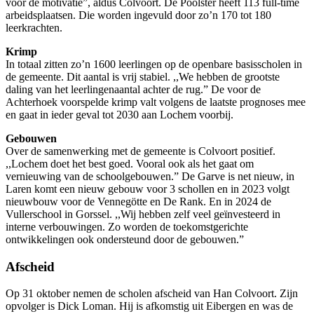
voor de motivatie”, aldus Colvoort. De Poolster heeft 113 full-time
arbeidsplaatsen. Die worden ingevuld door zo’n 170 tot 180
leerkrachten.
Krimp
In totaal zitten zo’n 1600 leerlingen op de openbare basisscholen in
de gemeente. Dit aantal is vrij stabiel. ,,We hebben de grootste
daling van het leerlingenaantal achter de rug.” De voor de
Achterhoek voorspelde krimp valt volgens de laatste prognoses mee
en gaat in ieder geval tot 2030 aan Lochem voorbij.
Gebouwen
Over de samenwerking met de gemeente is Colvoort positief.
,,Lochem doet het best goed. Vooral ook als het gaat om
vernieuwing van de schoolgebouwen.” De Garve is net nieuw, in
Laren komt een nieuw gebouw voor 3 schollen en in 2023 volgt
nieuwbouw voor de Vennegötte en De Rank. En in 2024 de
Vullerschool in Gorssel. ,,Wij hebben zelf veel geïnvesteerd in
interne verbouwingen. Zo worden de toekomstgerichte
ontwikkelingen ook ondersteund door de gebouwen.”
Afscheid
Op 31 oktober nemen de scholen afscheid van Han Colvoort. Zijn
opvolger is Dick Loman. Hij is afkomstig uit Eibergen en was de