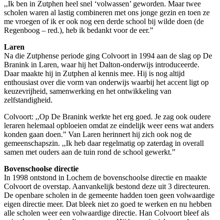
,,Ik ben in Zutphen heel snel ‘volwassen’ geworden. Maar twee
scholen waren al lastig combineren met ons jonge gezin en toen ze
me vroegen of ik er ook nog een derde school bij wilde doen (de
Regenboog – red.), heb ik bedankt voor de eer.”
Laren
Na die Zutphense periode ging Colvoort in 1994 aan de slag op De
Branink in Laren, waar hij het Dalton-onderwijs introduceerde.
Daar maakte hij in Zutphen al kennis mee. Hij is nog altijd
enthousiast over die vorm van onderwijs waarbij het accent ligt op
keuzevrijheid, samenwerking en het ontwikkeling van
zelfstandigheid.
Colvoort: ,,Op De Branink werkte het erg goed. Je zag ook oudere
leraren helemaal opbloeien omdat ze eindelijk weer eens wat anders
konden gaan doen.” Van Laren herinnert hij zich ook nog de
gemeenschapszin. ,,Ik heb daar regelmatig op zaterdag in overall
samen met ouders aan de tuin rond de school gewerkt.”
Bovenschoolse directie
In 1998 ontstond in Lochem de bovenschoolse directie en maakte
Colvoort de overstap. Aanvankelijk bestond deze uit 3 directeuren.
De openbare scholen in de gemeente hadden toen geen volwaardige
eigen directie meer. Dat bleek niet zo goed te werken en nu hebben
alle scholen weer een volwaardige directie. Han Colvoort bleef als