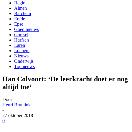
Regio
Almen
Barchem
Eefde
Epse
Goed nieuws
Gorssel
Harfsen
Laren
Lochem
Nieuws
Onderwijs
Topnieuws
Han Colvoort: ‘De leerkracht doet er nog
altijd toe’
Door
Henri Bruntink
-
27 oktober 2018
0