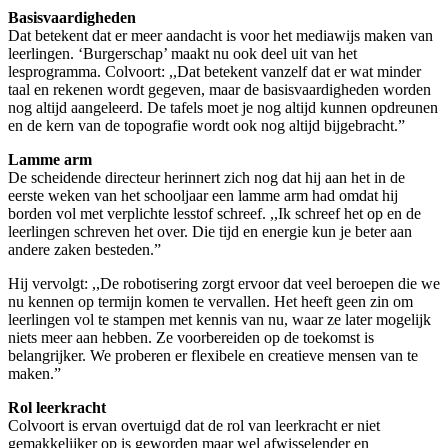
Basisvaardigheden
Dat betekent dat er meer aandacht is voor het mediawijs maken van
leerlingen. ‘Burgerschap’ maakt nu ook deel uit van het
lesprogramma. Colvoort: ,,Dat betekent vanzelf dat er wat minder
taal en rekenen wordt gegeven, maar de basisvaardigheden worden
nog altijd aangeleerd. De tafels moet je nog altijd kunnen opdreunen
en de kern van de topografie wordt ook nog altijd bijgebracht.”
Lamme arm
De scheidende directeur herinnert zich nog dat hij aan het in de
eerste weken van het schooljaar een lamme arm had omdat hij
borden vol met verplichte lesstof schreef. ,,Ik schreef het op en de
leerlingen schreven het over. Die tijd en energie kun je beter aan
andere zaken besteden.”
Hij vervolgt: ,,De robotisering zorgt ervoor dat veel beroepen die we
nu kennen op termijn komen te vervallen. Het heeft geen zin om
leerlingen vol te stampen met kennis van nu, waar ze later mogelijk
niets meer aan hebben. Ze voorbereiden op de toekomst is
belangrijker. We proberen er flexibele en creatieve mensen van te
maken.”
Rol leerkracht
Colvoort is ervan overtuigd dat de rol van leerkracht er niet
gemakkelijker op is geworden maar wel afwisselender en