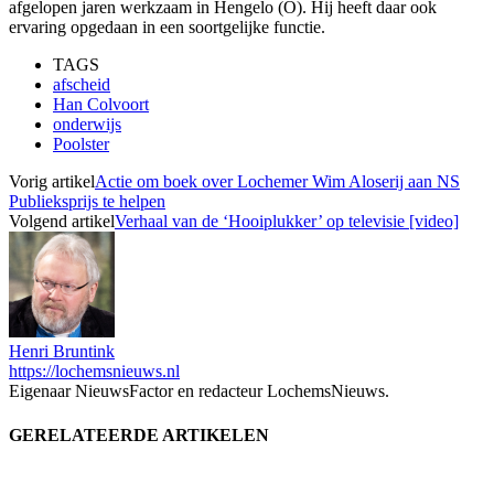
afgelopen jaren werkzaam in Hengelo (O). Hij heeft daar ook
ervaring opgedaan in een soortgelijke functie.
TAGS
afscheid
Han Colvoort
onderwijs
Poolster
Vorig artikel
Actie om boek over Lochemer Wim Aloserij aan NS
Publieksprijs te helpen
Volgend artikel
Verhaal van de ‘Hooiplukker’ op televisie [video]
Henri Bruntink
https://lochemsnieuws.nl
Eigenaar NieuwsFactor en redacteur LochemsNieuws.
GERELATEERDE ARTIKELEN