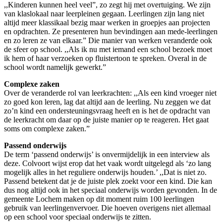
,,Kinderen kunnen heel veel”, zo zegt hij met overtuiging. We zijn
van klaslokaal naar leerpleinen gegaan. Leerlingen zijn lang niet
altijd meer klassikaal bezig maar werken in groepjes aan projecten
en opdrachten. Ze presenteren hun bevindingen aan mede-leerlingen
en zo leren ze van elkaar.” Die manier van werken veranderde ook
de sfeer op school. ,,Als ik nu met iemand een school bezoek moet
ik hem of haar verzoeken op fluistertoon te spreken. Overal in de
school wordt namelijk gewerkt.”
Complexe zaken
Over de veranderde rol van leerkrachten: ,,Als een kind vroeger niet
zo goed kon leren, lag dat altijd aan de leerling. Nu zeggen we dat
zo’n kind een ondersteuningsvraag heeft en is het de opdracht van
de leerkracht om daar op de juiste manier op te reageren. Het gaat
soms om complexe zaken.”
Passend onderwijs
De term ‘passend onderwijs’ is onvermijdelijk in een interview als
deze. Colvoort wijst erop dat het vaak wordt uitgelegd als ‘zo lang
mogelijk alles in het reguliere onderwijs houden.’ ,,Dat is niet zo.
Passend betekent dat je de juiste plek zoekt voor een kind. Die kan
dus nog altijd ook in het speciaal onderwijs worden gevonden. In de
gemeente Lochem maken op dit moment ruim 100 leerlingen
gebruik van leerlingenvervoer. Die hoeven overigens niet allemaal
op een school voor speciaal onderwijs te zitten.