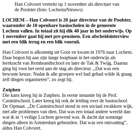
Han Colvoort vertrekt op 1 november als directuer van
de Poolster (foto: LochemsNieuws)
LOCHEM – Han Colvoort is 20 jaar directeur van de Poolster,
waaronder de 10 openbare basisscholen in de gemeente
Lochem vallen. In totaal zit hij dik 40 jaar in het onderwijs. Op
1 november gaat hij met pre-pensioen. Een afscheidsinterview
met een blik terug en een blik vooruit.
Han Colvoort is afkomstig uit Goor en kwam in 1976 naar Lochem.
Daar begon hij aan zijn lange loopbaan in het onderwijs als
leerkracht van Rembrandtschool en later de Tak & Twijg. Daarna
ging hij voor het eerst aan de slag als directeur. ,,Dat was een
bewuste keuze. Nadat ik alle groepen wel had gehad wilde ik graag
zelf dingen organiseren”, zo zegt hij.
Zutphen
Die kans kreeg hij in Zutphen. In eerste instantie bij de Prof.
Casimirschool. Later kreeg hij ook de leiding over de basisschool
De Opmaat. ,,De Casimirschool stond in een sociaal zwakkere wijk,
met alle problemen van dien. Dat was een totaal andere wereld dan
wat ik in ‘t veilige Lochem gewend was. Ik dacht dat sommige
dingen alleen in Amsterdam gebeurden. Dat was een misvatting”,
aldus Han Colvoort.