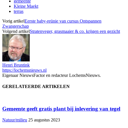
gemeente
Kleine Maekt
terras
Vorig artikel
Eerste baby-reünie van cursus Ontspannen
Zwangerschap
Volgend artikel
Stratenveger, grasmaaier & co. krijgen een gezicht
Henri Bruntink
https://lochemsnieuws.nl
Eigenaar NieuwsFactor en redacteur LochemsNieuws.
GERELATEERDE ARTIKELEN
Gemeente geeft gratis plant bij inlevering van tegel
Natuur/milieu
25 augustus 2023