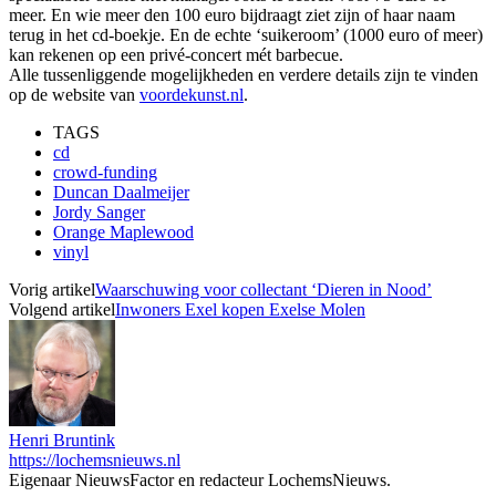
meer. En wie meer den 100 euro bijdraagt ziet zijn of haar naam
terug in het cd-boekje. En de echte ‘suikeroom’ (1000 euro of meer)
kan rekenen op een privé-concert mét barbecue.
Alle tussenliggende mogelijkheden en verdere details zijn te vinden
op de website van
voordekunst.nl
.
TAGS
cd
crowd-funding
Duncan Daalmeijer
Jordy Sanger
Orange Maplewood
vinyl
Vorig artikel
Waarschuwing voor collectant ‘Dieren in Nood’
Volgend artikel
Inwoners Exel kopen Exelse Molen
Henri Bruntink
https://lochemsnieuws.nl
Eigenaar NieuwsFactor en redacteur LochemsNieuws.