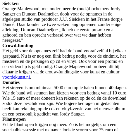
Sielcken
Orange Maplewood, met onder meer de (oud-)Lochemers Jordy
Sanger en Duncan Daalmeijer, dook voor de opnames in de
afgelegen studio van producer J.J.J. Sielcken in het Franse dorpje
Dancé. Daar konden ze twee weken lang opnemen zonder enige
afleiding. Duncan Daalmeijer: ,,Ik heb de eerste pre-mixen al
gehoord en ben oprecht verbaasd over wat we daar hebben
neergezet.”
Crowd-funding
Het geld voor de opnames zelf had de band vooraf zelf al bij elkaar
gespaard. Nu is er nog een flink bedrag nodig voor de eindmix, het
masteren en de persingen op cd en vinyl. Ook voor een promo en
een videoclip is geld nodig. Orange Maplewood probeert dit bij
elkaar te krijgen via de crouw-fundingsite voor kunst en cultuur
voordekunst.nl
.
Donaties
Het streven is om minimaal 5000 euro op te halen binnen 40 dagen.
Wie de band wil steunen kan kiezen voor een bedrag vanaf 10 euro.
Wie 15 euro of meer doneert kan rekenen op de cd én de download
zodra deze beschikbaar zijn. Wie hogere bedragen in gedachten
heeft kan rekening op de cd- en vinyl-versie van het nieuwe album
en een persoonlijk gedicht van Jordy Sanger.
Filantropen
Echte filantropen krijgen nog meer. Zo is het mogelijk om een
speciaalbier-sessie met manager Joris te scoren voor 75 euro of