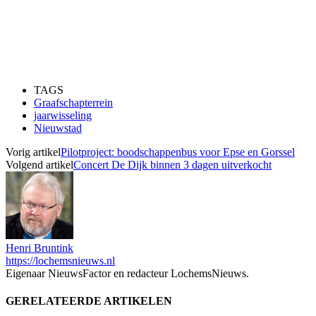
TAGS
Graafschapterrein
jaarwisseling
Nieuwstad
Vorig artikel
Pilotproject: boodschappenbus voor Epse en Gorssel
Volgend artikel
Concert De Dijk binnen 3 dagen uitverkocht
Henri Bruntink
https://lochemsnieuws.nl
Eigenaar NieuwsFactor en redacteur LochemsNieuws.
GERELATEERDE ARTIKELEN