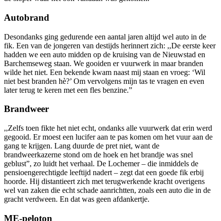
Autobrand
Desondanks ging gedurende een aantal jaren altijd wel auto in de
fik. Een van de jongeren van destijds herinnert zich: ,,De eerste keer
hadden we een auto midden op de kruising van de Nieuwstad en
Barchemseweg staan. We gooiden er vuurwerk in maar branden
wilde het niet. Een bekende kwam naast mij staan en vroeg: ‘Wil
niet best branden hè?’ Om vervolgens mijn tas te vragen en even
later terug te keren met een fles benzine.”
Brandweer
,,Zelfs toen fikte het niet echt, ondanks alle vuurwerk dat erin werd
gegooid. Er moest een lucifer aan te pas komen om het vuur aan de
gang te krijgen. Lang duurde de pret niet, want de
brandweerkazerne stond om de hoek en het brandje was snel
geblust”, zo luidt het verhaal. De Lochemer – die inmiddels de
pensioengerechtigde leeftijd nadert – zegt dat een goede fik erbij
hoorde. Hij distantieert zich met terugwerkende kracht overigens
wel van zaken die echt schade aanrichtten, zoals een auto die in de
gracht verdween. En dat was geen afdankertje.
ME-peloton