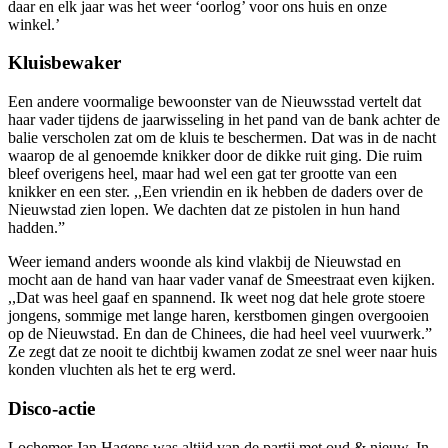
daar en elk jaar was het weer ‘oorlog’ voor ons huis en onze
winkel.’
Kluisbewaker
Een andere voormalige bewoonster van de Nieuwsstad vertelt dat
haar vader tijdens de jaarwisseling in het pand van de bank achter de
balie verscholen zat om de kluis te beschermen. Dat was in de nacht
waarop de al genoemde knikker door de dikke ruit ging. Die ruim
bleef overigens heel, maar had wel een gat ter grootte van een
knikker en een ster. ,,Een vriendin en ik hebben de daders over de
Nieuwstad zien lopen. We dachten dat ze pistolen in hun hand
hadden.”
Weer iemand anders woonde als kind vlakbij de Nieuwstad en
mocht aan de hand van haar vader vanaf de Smeestraat even kijken.
,,Dat was heel gaaf en spannend. Ik weet nog dat hele grote stoere
jongens, sommige met lange haren, kerstbomen gingen overgooien
op de Nieuwstad. En dan de Chinees, die had heel veel vuurwerk.”
Ze zegt dat ze nooit te dichtbij kwamen zodat ze snel weer naar huis
konden vluchten als het te erg werd.
Disco-actie
Lochemer Jan Hagens was altijd van de partij met oud & nieuw. In