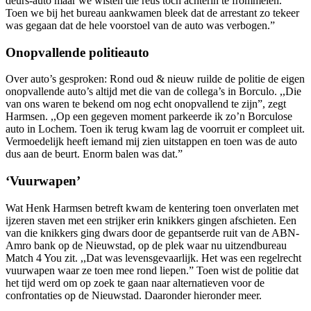
deurs-auto maar we wisten die reus toch achterin te frommelen.
Toen we bij het bureau aankwamen bleek dat de arrestant zo tekeer
was gegaan dat de hele voorstoel van de auto was verbogen.”
Onopvallende politieauto
Over auto’s gesproken: Rond oud & nieuw ruilde de politie de eigen
onopvallende auto’s altijd met die van de collega’s in Borculo. ,,Die
van ons waren te bekend om nog echt onopvallend te zijn”, zegt
Harmsen. ,,Op een gegeven moment parkeerde ik zo’n Borculose
auto in Lochem. Toen ik terug kwam lag de voorruit er compleet uit.
Vermoedelijk heeft iemand mij zien uitstappen en toen was de auto
dus aan de beurt. Enorm balen was dat.”
‘Vuurwapen’
Wat Henk Harmsen betreft kwam de kentering toen onverlaten met
ijzeren staven met een strijker erin knikkers gingen afschieten. Een
van die knikkers ging dwars door de gepantserde ruit van de ABN-
Amro bank op de Nieuwstad, op de plek waar nu uitzendbureau
Match 4 You zit. ,,Dat was levensgevaarlijk. Het was een regelrecht
vuurwapen waar ze toen mee rond liepen.” Toen wist de politie dat
het tijd werd om op zoek te gaan naar alternatieven voor de
confrontaties op de Nieuwstad. Daaronder hieronder meer.