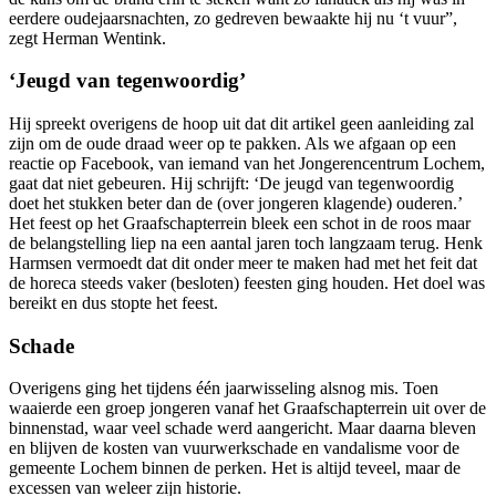
eerdere oudejaarsnachten, zo gedreven bewaakte hij nu ‘t vuur”,
zegt Herman Wentink.
‘Jeugd van tegenwoordig’
Hij spreekt overigens de hoop uit dat dit artikel geen aanleiding zal
zijn om de oude draad weer op te pakken. Als we afgaan op een
reactie op Facebook, van iemand van het Jongerencentrum Lochem,
gaat dat niet gebeuren. Hij schrijft: ‘De jeugd van tegenwoordig
doet het stukken beter dan de (over jongeren klagende) ouderen.’
Het feest op het Graafschapterrein bleek een schot in de roos maar
de belangstelling liep na een aantal jaren toch langzaam terug. Henk
Harmsen vermoedt dat dit onder meer te maken had met het feit dat
de horeca steeds vaker (besloten) feesten ging houden. Het doel was
bereikt en dus stopte het feest.
Schade
Overigens ging het tijdens één jaarwisseling alsnog mis. Toen
waaierde een groep jongeren vanaf het Graafschapterrein uit over de
binnenstad, waar veel schade werd aangericht. Maar daarna bleven
en blijven de kosten van vuurwerkschade en vandalisme voor de
gemeente Lochem binnen de perken. Het is altijd teveel, maar de
excessen van weleer zijn historie.