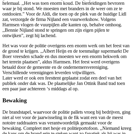
helemaal. ,,Het was toen enorm koud. De bierleidingen bevroren
waar je bij stond. We moesten met branders in de weer om ze te
ontdooien.” Voor de Aldi, die toen op de plek van de huidige Lidl
zat, verzorgde de firma Nijland een vuurwerkshow. Volgens
Harmsen vlogen de vuurpijlen alle kanten op, behalve omhoog.
,,Bennie Nijland stond te springen om zijn eigen pijlen te
ontwijken”, zegt hij lachend.
Het was voor de politie overigens een enorm werk om het feest van
de grond te krijgen. ,,Albert Heijn en de toenmalige supermarkt De
Boer vreesden schade en dus moesten we een enorm hekwerk om
het terrein plaatsen”, aldus Harmsen. Het feest werd overigens
betaald door de gemeente en de ondernemersvereniging.
Verschillende verenigingen leverden vrijwilligers.
Later werd er ook een feesttent geplaatst zodat een deel van het
publiek onder dak was. De plaatselijke Jan Ottink Band trad toen
een paar jaar achtereen ‘s middags al op.
Bewaking
De brandstapel, waarvoor de politie pallets vroeg bij bedrijven, ging
niet al ver voor de jaarwisseling in de fik want een van de meest
notoire raddraaiers was verantwoordelijk gemaakt voor de
bewaking. Compleet met hesje en politieportofoon. ,,Niemand kreeg
de kans om de brand erin te steken want zo fanatiek als hij was in