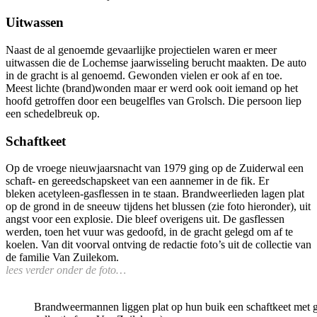
Uitwassen
Naast de al genoemde gevaarlijke projectielen waren er meer
uitwassen die de Lochemse jaarwisseling berucht maakten. De auto
in de gracht is al genoemd. Gewonden vielen er ook af en toe.
Meest lichte (brand)wonden maar er werd ook ooit iemand op het
hoofd getroffen door een beugelfles van Grolsch. Die persoon liep
een schedelbreuk op.
Schaftkeet
Op de vroege nieuwjaarsnacht van 1979 ging op de Zuiderwal een
schaft- en gereedschapskeet van een aannemer in de fik. Er
bleken acetyleen-gasflessen in te staan. Brandweerlieden lagen plat
op de grond in de sneeuw tijdens het blussen (zie foto hieronder), uit
angst voor een explosie. Die bleef overigens uit. De gasflessen
werden, toen het vuur was gedoofd, in de gracht gelegd om af te
koelen. Van dit voorval ontving de redactie foto’s uit de collectie van
de familie Van Zuilekom.
lees verder onder de foto…
Brandweermannen liggen plat op hun buik een schaftkeet met ga