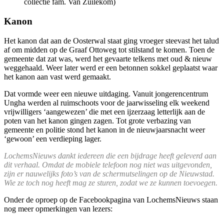
collectie fam. Van Zuilekom)
Kanon
Het kanon dat aan de Oosterwal staat ging vroeger steevast het talud
af om midden op de Graaf Ottoweg tot stilstand te komen. Toen de
gemeente dat zat was, werd het gevaarte telkens met oud & nieuw
weggehaald. Weer later werd er een betonnen sokkel geplaatst waar
het kanon aan vast werd gemaakt.
Dat vormde weer een nieuwe uitdaging. Vanuit jongerencentrum
Ungha werden al ruimschoots voor de jaarwisseling elk weekend
vrijwilligers ‘aangewezen’ die met een ijzerzaag letterlijk aan de
poten van het kanon gingen zagen. Tot grote verbazing van
gemeente en politie stond het kanon in de nieuwjaarsnacht weer
‘gewoon’ een verdieping lager.
LochemsNieuws dankt iedereen die een bijdrage heeft geleverd aan
dit verhaal. Omdat de mobiele telefoon nog niet was uitgevonden,
zijn er nauwelijks foto’s van de schermutselingen op de Nieuwstad.
Wie ze toch nog heeft mag ze sturen, zodat we ze kunnen toevoegen.
Onder de oproep op de Facebookpagina van LochemsNieuws staan
nog meer opmerkingen van lezers: