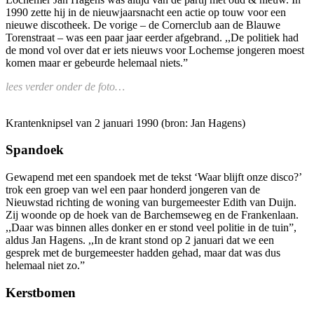
1990 zette hij in de nieuwjaarsnacht een actie op touw voor een
nieuwe discotheek. De vorige – de Cornerclub aan de Blauwe
Torenstraat – was een paar jaar eerder afgebrand. ,,De politiek had
de mond vol over dat er iets nieuws voor Lochemse jongeren moest
komen maar er gebeurde helemaal niets.”
lees verder onder de foto…
Krantenknipsel van 2 januari 1990 (bron: Jan Hagens)
Spandoek
Gewapend met een spandoek met de tekst ‘Waar blijft onze disco?’
trok een groep van wel een paar honderd jongeren van de
Nieuwstad richting de woning van burgemeester Edith van Duijn.
Zij woonde op de hoek van de Barchemseweg en de Frankenlaan.
,,Daar was binnen alles donker en er stond veel politie in de tuin”,
aldus Jan Hagens. ,,In de krant stond op 2 januari dat we een
gesprek met de burgemeester hadden gehad, maar dat was dus
helemaal niet zo.”
Kerstbomen