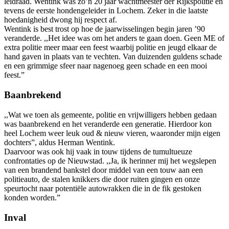
leidraad. Wentink was zo’n 20 jaar wachtmeester der Rijkspolitie en
tevens de eerste hondengeleider in Lochem. Zeker in die laatste
hoedanigheid dwong hij respect af.
Wentink is best trost op hoe de jaarwisselingen begin jaren ’90
veranderde. ,,Het idee was om het anders te gaan doen. Geen ME of
extra politie meer maar een feest waarbij politie en jeugd elkaar de
hand gaven in plaats van te vechten. Van duizenden guldens schade
en een grimmige sfeer naar nagenoeg geen schade en een mooi
feest.”
Baanbrekend
,,Wat we toen als gemeente, politie en vrijwilligers hebben gedaan
was baanbrekend en het veranderde een generatie. Hierdoor kon
heel Lochem weer leuk oud & nieuw vieren, waaronder mijn eigen
dochters”, aldus Herman Wentink.
Daarvoor was ook hij vaak in touw tijdens de tumultueuze
confrontaties op de Nieuwstad. ,,Ja, ik herinner mij het wegslepen
van een brandend bankstel door middel van een touw aan een
politieauto, de stalen knikkers die door ruiten gingen en onze
speurtocht naar potentiële autowrakken die in de fik gestoken
konden worden.”
Inval