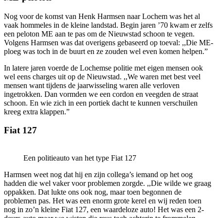
Nog voor de komst van Henk Harmsen naar Lochem was het al
vaak hommeles in de kleine landstad. Begin jaren ’70 kwam er zelfs
een peloton ME aan te pas om de Nieuwstad schoon te vegen.
Volgens Harmsen was dat overigens gebaseerd op toeval: ,,Die ME-
ploeg was toch in de buurt en ze zouden wel even komen helpen.”
In latere jaren voerde de Lochemse politie met eigen mensen ook
wel eens charges uit op de Nieuwstad. ,,We waren met best veel
mensen want tijdens de jaarwisseling waren alle verloven
ingetrokken. Dan vormden we een cordon en veegden de straat
schoon. En wie zich in een portiek dacht te kunnen verschuilen
kreeg extra klappen.”
Fiat 127
Een politieauto van het type Fiat 127
Harmsen weet nog dat hij en zijn collega’s iemand op het oog
hadden die wel vaker voor problemen zorgde. ,,Die wilde we graag
oppakken. Dat lukte ons ook nog, maar toen begonnen de
problemen pas. Het was een enorm grote kerel en wij reden toen
nog in zo’n kleine Fiat 127, een waardeloze auto! Het was een 2-