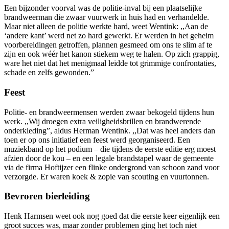
Een bijzonder voorval was de politie-inval bij een plaatselijke
brandweerman die zwaar vuurwerk in huis had en verhandelde.
Maar niet alleen de politie werkte hard, weet Wentink: ,,Aan de
‘andere kant’ werd net zo hard gewerkt. Er werden in het geheim
voorbereidingen getroffen, plannen gesmeed om ons te slim af te
zijn en ook wéér het kanon stiekem weg te halen. Op zich grappig,
ware het niet dat het menigmaal leidde tot grimmige confrontaties,
schade en zelfs gewonden.”
Feest
Politie- en brandweermensen werden zwaar bekogeld tijdens hun
werk. ,,Wij droegen extra veiligheidsbrillen en brandwerende
onderkleding”, aldus Herman Wentink. ,,Dat was heel anders dan
toen er op ons initiatief een feest werd georganiseerd. Een
muziekband op het podium – die tijdens de eerste editie erg moest
afzien door de kou – en een legale brandstapel waar de gemeente
via de firma Hoftijzer een flinke ondergrond van schoon zand voor
verzorgde. Er waren koek & zopie van scouting en vuurtonnen.
Bevroren bierleiding
Henk Harmsen weet ook nog goed dat die eerste keer eigenlijk een
groot succes was, maar zonder problemen ging het toch niet