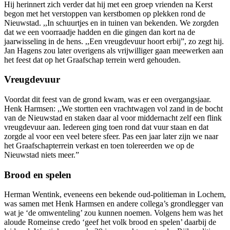
Hij herinnert zich verder dat hij met een groep vrienden na Kerst
begon met het verstoppen van kerstbomen op plekken rond de
Nieuwstad. ,,In schuurtjes en in tuinen van bekenden. We zorgden
dat we een voorraadje hadden en die gingen dan kort na de
jaarwisseling in de hens. ,,Een vreugdevuur hoort erbij”, zo zegt hij.
Jan Hagens zou later overigens als vrijwilliger gaan meewerken aan
het feest dat op het Graafschap terrein werd gehouden.
Vreugdevuur
Voordat dit feest van de grond kwam, was er een overgangsjaar.
Henk Harmsen: ,,We stortten een vrachtwagen vol zand in de bocht
van de Nieuwstad en staken daar al voor middernacht zelf een flink
vreugdevuur aan. Iedereen ging toen rond dat vuur staan en dat
zorgde al voor een veel betere sfeer. Pas een jaar later zijn we naar
het Graafschapterrein verkast en toen tolereerden we op de
Nieuwstad niets meer.”
Brood en spelen
Herman Wentink, eveneens een bekende oud-politieman in Lochem,
was samen met Henk Harmsen en andere collega’s grondlegger van
wat je ‘de omwenteling’ zou kunnen noemen. Volgens hem was het
aloude Romeinse credo ‘geef het volk brood en spelen’ daarbij de