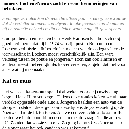
immens. LochemsNieuws zocht en vond herinneringen van
betrokken.
Sommige verhalen kon de redactie alleen publiceren op voorwaarde
dat de verteller anoniem zou blijven. In alle gevallen zijn de namen
bij de redactie bekend en zijn de feiten waar mogelijk geverifieerd.
Oud-politieman en -rechercheur Henk Harmsen kan het zich nog
goed herinneren dat hij in 1974 van zijn post in Brabant naar
Lochem verhuisde. ,,Ik hoorde het meteen van de collega’s hier: de
jaarwisseling in Lochem moest verschrikkelijk zijn. Een ware
veldslag tussen de politie en jongeren.” Toch kan ook Harmsen er
achteraf meest met een glimlach over vertellen, al geldt dat niet voor
alles wat hij meemaakte.
Kat en muis
Het was een kat-en-muisspel dat al weken voor de jaarwisseling
begon. Henk Harmsen zegt: ,,Tijdens onze rondes keken we uit naar
verdekt opgestelde oude auto’s. Jongeren haalden een auto van de
sloop enn stalden die ergens om deze tijdens de jaarwisseling op de
Nieuwstad in de fik te steken. Als we een verdachte auto aantroffen
belden we in de buurt bij mensen aan met de vraag: ‘Is die auto van
u?’. Zo niet, dat was-ie van ons. Zo ging het wrak vaak terug naar
de sloper waar het ook vandaan was gekomen.”