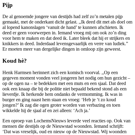
Pijp
De al genoemde jongere van destijds had zelf zo’n metalen pijp
gemaakt, met de onderkant dicht gelast. ,,Ik deed dit met als doel om
al lopend kanonslagen ‘vanuit de hand’ te kunnen afschieten. Ik
deed er geen voorwerpen in. Iemand vroeg mij om ook zo’n ding
voor hem te maken en dat deed ik. Later bleek dat hij er strijkers en
knikkers in deed. Inderdaad levensgevaarlijk en verre van ludiek.”
Er moeten meer van dergelijke dingen in omloop zijn geweest.
Koud hè?
Henk Harmsen herinnert zich een komisch voorval. ,,Op een
gegeven moment vonden veel jongeren het nodig om hun gezicht –
op de ogen na – te bedekken met een muts en een sjaal. Dat deed
ook een knaap die bij de politie niet bepaald bekend stond als een
lieverdje. Ik herkende hem ondanks de vermomming. Ik was in
burger en ging naast hem staan en vroeg: ‘Heb je ‘t zo koud
jongen?’ Ik zag die ogen groter worden van verbazing en toen
wikkelde hij de sjaal af en zei alleen: ‘Ach ja.’
Een oproep van LochemsNieuws leverde veel reacties op. Ook van
mensen die destijds op de Nieuwstad woonden. Iemand schrijft:
‘Dat was vreselijk, oud en nieuw op de Nieuwstad. Wij woonden