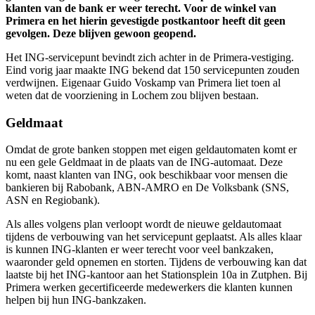
klanten van de bank er weer terecht.
Voor de winkel van
Primera en het hierin gevestigde postkantoor heeft dit geen
gevolgen. Deze blijven gewoon geopend.
Het ING-servicepunt bevindt zich achter in de Primera-vestiging.
Eind vorig jaar maakte ING bekend dat 150 servicepunten zouden
verdwijnen. Eigenaar Guido Voskamp van Primera liet toen al
weten dat de voorziening in Lochem zou blijven bestaan.
Geldmaat
Omdat de grote banken stoppen met eigen geldautomaten komt er
nu een gele Geldmaat in de plaats van de ING-automaat. Deze
komt, naast klanten van ING, ook beschikbaar voor mensen die
bankieren bij Rabobank, ABN-AMRO en De Volksbank (SNS,
ASN en Regiobank).
Als alles volgens plan verloopt wordt de nieuwe geldautomaat
tijdens de verbouwing van het servicepunt geplaatst. Als alles klaar
is kunnen ING-klanten er weer terecht voor veel bankzaken,
waaronder geld opnemen en storten. Tijdens de verbouwing kan dat
laatste bij het ING-kantoor aan het Stationsplein 10a in Zutphen. Bij
Primera werken gecertificeerde medewerkers die klanten kunnen
helpen bij hun ING-bankzaken.