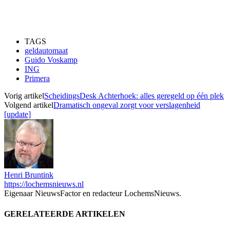
TAGS
geldautomaat
Guido Voskamp
ING
Primera
Vorig artikel
ScheidingsDesk Achterhoek: alles geregeld op één plek
Volgend artikel
Dramatisch ongeval zorgt voor verslagenheid
[update]
Henri Bruntink
https://lochemsnieuws.nl
Eigenaar NieuwsFactor en redacteur LochemsNieuws.
GERELATEERDE ARTIKELEN