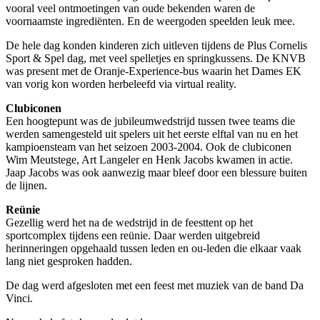
vooral veel ontmoetingen van oude bekenden waren de
voornaamste ingrediënten. En de weergoden speelden leuk mee.
De hele dag konden kinderen zich uitleven tijdens de Plus Cornelis
Sport & Spel dag, met veel spelletjes en springkussens. De KNVB
was present met de Oranje-Experience-bus waarin het Dames EK
van vorig kon worden herbeleefd via virtual reality.
Clubiconen
Een hoogtepunt was de jubileumwedstrijd tussen twee teams die
werden samengesteld uit spelers uit het eerste elftal van nu en het
kampioensteam van het seizoen 2003-2004. Ook de clubiconen
Wim Meutstege, Art Langeler en Henk Jacobs kwamen in actie.
Jaap Jacobs was ook aanwezig maar bleef door een blessure buiten
de lijnen.
Reünie
Gezellig werd het na de wedstrijd in de feesttent op het
sportcomplex tijdens een reünie. Daar werden uitgebreid
herinneringen opgehaald tussen leden en ou-leden die elkaar vaak
lang niet gesproken hadden.
De dag werd afgesloten met een feest met muziek van de band Da
Vinci.