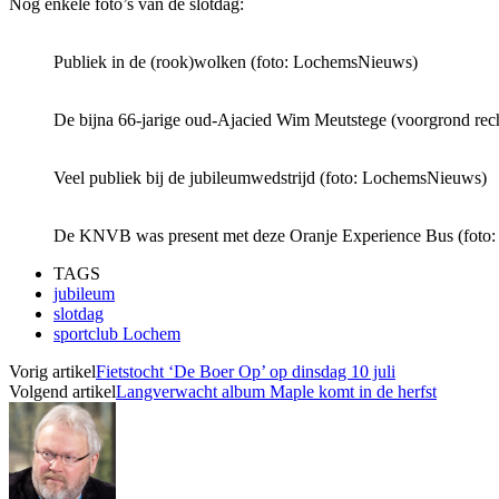
Nog enkele foto’s van de slotdag:
Publiek in de (rook)wolken (foto: LochemsNieuws)
De bijna 66-jarige oud-Ajacied Wim Meutstege (voorgrond rec
Veel publiek bij de jubileumwedstrijd (foto: LochemsNieuws)
De KNVB was present met deze Oranje Experience Bus (foto
TAGS
jubileum
slotdag
sportclub Lochem
Vorig artikel
Fietstocht ‘De Boer Op’ op dinsdag 10 juli
Volgend artikel
Langverwacht album Maple komt in de herfst