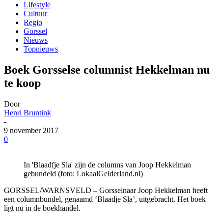
Lifestyle
Cultuur
Regio
Gorssel
Nieuws
Topnieuws
Boek Gorsselse columnist Hekkelman nu
te koop
Door
Henri Bruntink
-
9 november 2017
0
In 'Blaadfje Sla' zijn de columns van Joop Hekkelman
gebundeld (foto: LokaalGelderland.nl)
GORSSEL/WARNSVELD – Gorsselnaar Joop Hekkelman heeft
een columnbundel, genaamd ‘Blaadje Sla’, uitgebracht. Het boek
ligt nu in de boekhandel.