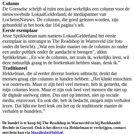
Column
De Gorsselse schrijft al ruim een jaar wekelijks een column voor de
nieuwswebsite LokaalGelderland, de mediapartner van
LochemsNieuws. De columns, die goed gelezen worden, zijn
gebundeld in het boek dar 104 pagina’s telt.
Eerste exemplaar
Jesse Sprikkelman nam namens LokaalGelderland het eerste
exemplaar in ontvangst in The Readshop in Warnsveld (zie foto
onder dit bericht). ,,Wat een leuke manier om de columns zo onder
een ander publiek onder de aandacht te brengen”, aldus
Sprikkelman. ,,En wie de columns, net zoals ik, wekelijks leest, wil
deze natuurlijk graag in de boekenkast hebben staan, denk ik.”
Traditioneel
Hekkelman, die al eerder diverse boeken uitbracht, denkt dat
mensen graag zijn columns in handen hebben: ,,Het klinkt misschien
wat ouderwets. Maar er zijn heel veel mensen, heb ik gemerkt, die
mijn columns lezen. Maar er zijn ook heel veel mensen die niet op
de digitale snelweg zitten. Dus niet op internet, niet op sociale
media, enzovoort. En ook die, heb ik bedacht, mogen mijn verhalen
lezen. Dat lijkt me heel leuk om het op de traditionele manier de
verhalen te bundelen.”
De bundel is te koop bij The Readshop in Warnsveld en bij Boekhandel
Bechtle in Gorssel. Ook is het direct via Hekkelman te verkrijgen, contact
met hem kan via
blaadjesla@lgld.nl
.