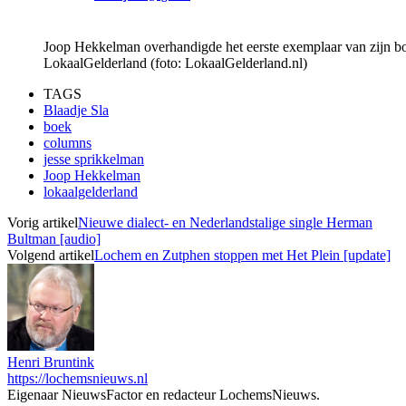
Joop Hekkelman overhandigde het eerste exemplaar van zijn bo
LokaalGelderland (foto: LokaalGelderland.nl)
TAGS
Blaadje Sla
boek
columns
jesse sprikkelman
Joop Hekkelman
lokaalgelderland
Vorig artikel
Nieuwe dialect- en Nederlandstalige single Herman
Bultman [audio]
Volgend artikel
Lochem en Zutphen stoppen met Het Plein [update]
Henri Bruntink
https://lochemsnieuws.nl
Eigenaar NieuwsFactor en redacteur LochemsNieuws.