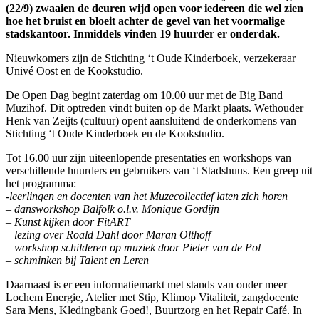
(22/9) zwaaien de deuren wijd open voor iedereen die wel zien
hoe het bruist en bloeit achter de gevel van het voormalige
stadskantoor. Inmiddels vinden 19 huurder er onderdak.
Nieuwkomers zijn de Stichting ‘t Oude Kinderboek, verzekeraar
Univé Oost en de Kookstudio.
De Open Dag begint zaterdag om 10.00 uur met de Big Band
Muzihof. Dit optreden vindt buiten op de Markt plaats. Wethouder
Henk van Zeijts (cultuur) opent aansluitend de onderkomens van
Stichting ‘t Oude Kinderboek en de Kookstudio.
Tot 16.00 uur zijn uiteenlopende presentaties en workshops van
verschillende huurders en gebruikers van ‘t Stadshuus. Een greep uit
het programma:
-leerlingen en docenten van het Muzecollectief laten zich horen
– dansworkshop Balfolk o.l.v. Monique Gordijn
– Kunst kijken door FitART
– lezing over Roald Dahl door Maran Olthoff
– workshop schilderen op muziek door Pieter van de Pol
– schminken bij Talent en Leren
Daarnaast is er een informatiemarkt met stands van onder meer
Lochem Energie, Atelier met Stip, Klimop Vitaliteit, zangdocente
Sara Mens, Kledingbank Goed!, Buurtzorg en het Repair Café. In