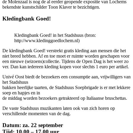
de Molenzaal is nog de al eerder geopende expositie van Lochems
bekendste kunstschilder Toon Klaver te bezichtigen.
Kledingbank Goed!
Kledingbank Goed! in het Stadshuus (bron:
http://www.kledinggoedlochem.nl)
De kledingbank Goed! verstrekt gratis kleding aan mensen die het
niet breed hebben. Af en toe moet er ruimte worden geschapen voor
een nieuwe (seizoens)collectie. Tijdens de Open Dag is het weer zo
ver. Dan kan iedereen kleding kopen voor slechts 1 euro per artikel.
Univé Oost biedt de bezoekers een consumptie aan, vrijwilligers van
het Stadshuus
bakken heerlijke taarten, de Stadshuus Soepbrigade is er met lekkere
soep en hapjes en in
de middag worden bezoekers getrakteerd op Italiaanse bruschettas.
De vaste Stadshuus muzikanten laten ook van zich horen op
verschillende momenten van de dag.
Datum: za. 22 september
Tijd: 10.00 – 17.00 uur