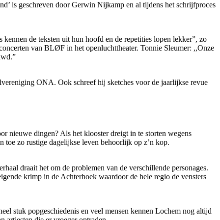
d’ is geschreven door Gerwin Nijkamp en al tijdens het schrijfproces
 kennen de teksten uit hun hoofd en de repetities lopen lekker”, zo
 concerten van BLØF in het openluchttheater. Tonnie Sleumer: ,,Onze
uwd.”
elvereniging ONA. Ook schreef hij sketches voor de jaarlijkse revue
oor nieuwe dingen? Als het klooster dreigt in te storten wegens
 toe zo rustige dagelijkse leven behoorlijk op z’n kop.
 verhaal draait het om de problemen van de verschillende personages.
dreigende krimp in de Achterhoek waardoor de hele regio de vensters
en heel stuk popgeschiedenis en veel mensen kennen Lochem nog altijd
n artiesten die er vroeger optraden.