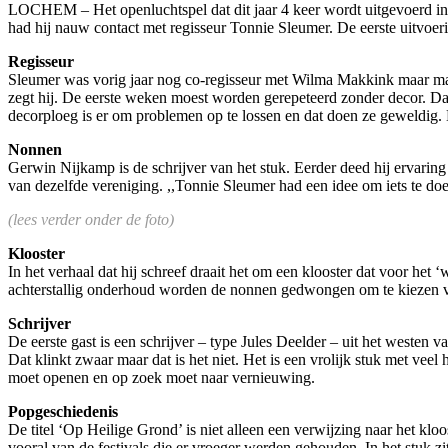
LOCHEM – Het openluchtspel dat dit jaar 4 keer wordt uitgevoerd in 
had hij nauw contact met regisseur Tonnie Sleumer. De eerste uitvoerin
Regisseur
Sleumer was vorig jaar nog co-regisseur met Wilma Makkink maar mag he
zegt hij. De eerste weken moest worden gerepeteerd zonder decor. D
decorploeg is er om problemen op te lossen en dat doen ze geweldig
Nonnen
Gerwin Nijkamp is de schrijver van het stuk. Eerder deed hij ervarin
van dezelfde vereniging. ,,Tonnie Sleumer had een idee om iets te d
(lees verder onder de foto)
Klooster
In het verhaal dat hij schreef draait het om een klooster dat voor het
achterstallig onderhoud worden de nonnen gedwongen om te kiezen voor 
Schrijver
De eerste gast is een schrijver – type Jules Deelder – uit het westen
Dat klinkt zwaar maar dat is het niet. Het is een vrolijk stuk met ve
moet openen en op zoek moet naar vernieuwing.
Popgeschiedenis
De titel ‘Op Heilige Grond’ is niet alleen een verwijzing naar het k
vooral van de festivals die er vroeger werden gehouden. In het stuk zi