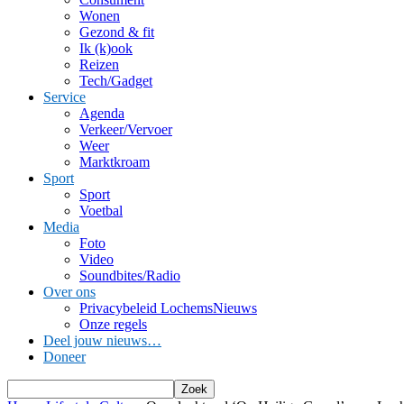
Wonen
Gezond & fit
Ik (k)ook
Reizen
Tech/Gadget
Service
Agenda
Verkeer/Vervoer
Weer
Marktkroam
Sport
Sport
Voetbal
Media
Foto
Video
Soundbites/Radio
Over ons
Privacybeleid LochemsNieuws
Onze regels
Deel jouw nieuws…
Doneer