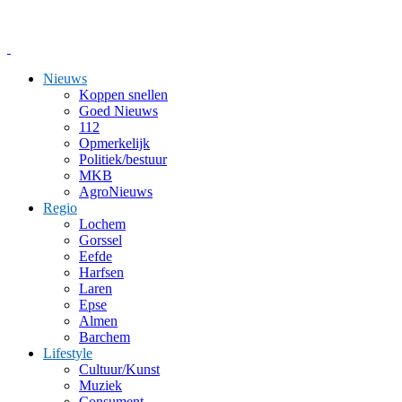
Nieuws
Koppen snellen
Goed Nieuws
112
Opmerkelijk
Politiek/bestuur
MKB
AgroNieuws
Regio
Lochem
Gorssel
Eefde
Harfsen
Laren
Epse
Almen
Barchem
Lifestyle
Cultuur/Kunst
Muziek
Consument