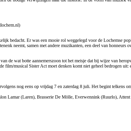
llochem.nl)
nkelijk bedacht. Er was een mooie rol weggelegd voor de Lochemse popl
stenenk neemt, samen met andere muzikanten, een deel van honneurs ov
d van de wat botte aannemerszoon tot het meisje dat bij wijze van heropv
 de film/musical Sister Act moet denken komt niet geheel bedrogen uit:
vervolgens nog eens op vrijdag 7 en zaterdag 8 juli. Het begint telkens 
 Lamar (Laren), Brasserie De Mölle, Everwennink (Ruurlo), Attent