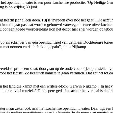
het openluchttheater is een puur Lochemse productie. ‘Op Heilige Gron
g is op vrijdag 30 juni.
t dit jaar alleen doen. Hij is tevreden over hoe het gaat. ,,De acteurs
at kon dit jaar pas laat worden gebouwd vanwege de twee uitverkochte
. Door een goede voorbereiding kon het decor hier snel worden opgebo
g op als schrijver van een openluchtspel van de Klein Dochterense tone
oen met nonnen en dat heb ik opgepakt”, aldus Nijkamp.
 ‘wereldse’ probleem staat: doorgaan op de oude voet of je open stellen v
het laatste. Ze besluiten kamers te gaan verhuren. Dat zet het tot dan
 van het land die kampt met een writers-block. Gerwin Nijkamp: ,,In het
el humor en veel muziek.” De diepere gedachte achter het verhaal is de 
looster maar zeker ook naar het Lochemse openluchttheater. Daar ligt e
tten de nodige verwijzingen naar die historie. In de vorm van muziek va