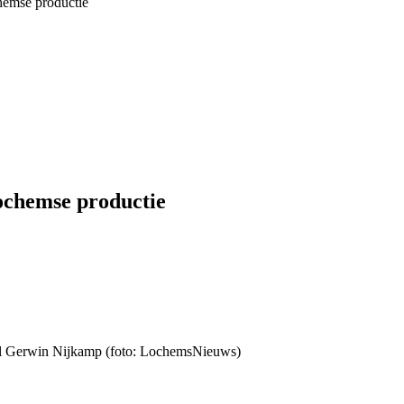
hemse productie
ochemse productie
spel Gerwin Nijkamp (foto: LochemsNieuws)