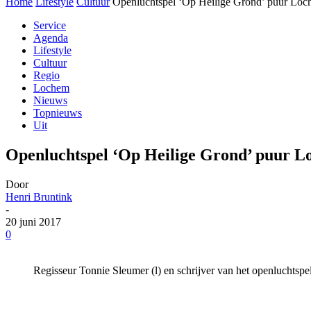
Home
Lifestyle
Cultuur
Openluchtspel ‘Op Heilige Grond’ puur Loc
Service
Agenda
Lifestyle
Cultuur
Regio
Lochem
Nieuws
Topnieuws
Uit
Openluchtspel ‘Op Heilige Grond’ puur L
Door
Henri Bruntink
-
20 juni 2017
0
Regisseur Tonnie Sleumer (l) en schrijver van het openlucht