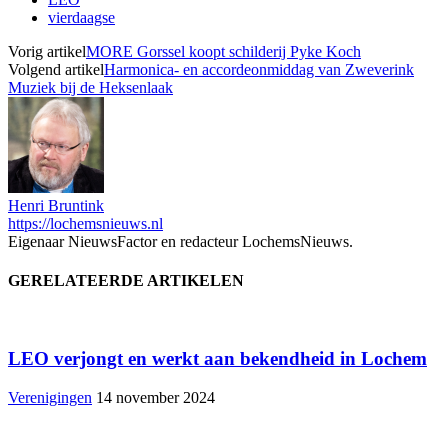
vierdaagse
Vorig artikel
MORE Gorssel koopt schilderij Pyke Koch
Volgend artikel
Harmonica- en accordeonmiddag van Zweverink
Muziek bij de Heksenlaak
Henri Bruntink
https://lochemsnieuws.nl
Eigenaar NieuwsFactor en redacteur LochemsNieuws.
GERELATEERDE ARTIKELEN
LEO verjongt en werkt aan bekendheid in Lochem
Verenigingen
14 november 2024