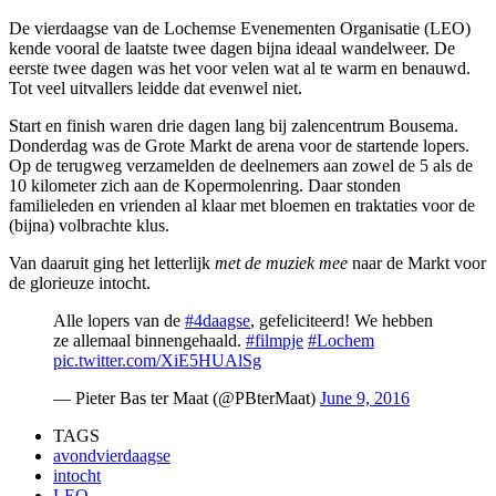
De vierdaagse van de Lochemse Evenementen Organisatie (LEO)
kende vooral de laatste twee dagen bijna ideaal wandelweer. De
eerste twee dagen was het voor velen wat al te warm en benauwd.
Tot veel uitvallers leidde dat evenwel niet.
Start en finish waren drie dagen lang bij zalencentrum Bousema.
Donderdag was de Grote Markt de arena voor de startende lopers.
Op de terugweg verzamelden de deelnemers aan zowel de 5 als de
10 kilometer zich aan de Kopermolenring. Daar stonden
familieleden en vrienden al klaar met bloemen en traktaties voor de
(bijna) volbrachte klus.
Van daaruit ging het letterlijk
met de muziek mee
naar de Markt voor
de glorieuze intocht.
Alle lopers van de
#4daagse
, gefeliciteerd! We hebben
ze allemaal binnengehaald.
#filmpje
#Lochem
pic.twitter.com/XiE5HUAlSg
— Pieter Bas ter Maat (@PBterMaat)
June 9, 2016
TAGS
avondvierdaagse
intocht
LEO