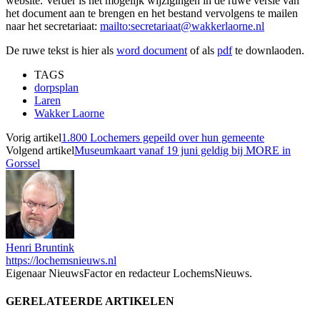
website. Verder is het mogelijk wijzigingen in de ruwe versie van
het document aan te brengen en het bestand vervolgens te mailen
naar het secretariaat:
mailto:secretariaat@wakkerlaorne.nl
De ruwe tekst is hier als
word document
of als
pdf
te downlaoden.
TAGS
dorpsplan
Laren
Wakker Laorne
Vorig artikel
1.800 Lochemers gepeild over hun gemeente
Volgend artikel
Museumkaart vanaf 19 juni geldig bij MORE in
Gorssel
Henri Bruntink
https://lochemsnieuws.nl
Eigenaar NieuwsFactor en redacteur LochemsNieuws.
GERELATEERDE ARTIKELEN