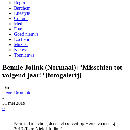
Regio
Barchem
Lifestyle
Cultuur
Media
Foto
Goed nieuws
Lochem
Muziek
Nieuws
Topnieuws
Bennie Jolink (Normaal): ‘Misschien tot
volgend jaar!’ [fotogalerij]
Door
Henri Bruntink
-
31 mei 2019
0
Normaal in actie tijdens het concert op Hemelvaartsdag
2019 (foto: Niek Hidding)