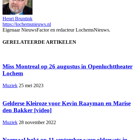
Henri Bruntink
https://lochemsnieuws.nl
Eigenaar NieuwsFactor en redacteur LochemsNieuws.
GERELATEERDE ARTIKELEN
Miss Montreal op 26 augustus in Openluchttheater
Lochem
Muziek
25 mei 2023
Gelderse Kleiroze voor Kevin Raayman en Marise
den Bakker [video]
Muziek
28 november 2022
Normaal høkt op 11 september weer olderwets in