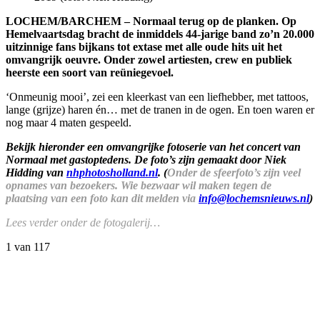
LOCHEM/BARCHEM – Normaal terug op de planken. Op
Hemelvaartsdag bracht de inmiddels 44-jarige band zo’n 20.000
uitzinnige fans bijkans tot extase met alle oude hits uit het
omvangrijk oeuvre. Onder zowel artiesten, crew en publiek
heerste een soort van reüniegevoel.
‘Onmeunig mooi’, zei een kleerkast van een liefhebber, met tattoos,
lange (grijze) haren én… met de tranen in de ogen. En toen waren er
nog maar 4 maten gespeeld.
Bekijk hieronder een omvangrijke fotoserie van het concert van
Normaal met gastoptedens. De foto’s zijn gemaakt door Niek
Hidding van
nhphotosholland.nl
. (
Onder de sfeerfoto’s zijn veel
opnames van bezoekers. Wie bezwaar wil maken tegen de
plaatsing van een foto kan dit melden via
info@lochemsnieuws.nl
)
Lees verder onder de fotogalerij…
1
van 117