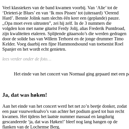
Veel klassiekers van de band kwamen voorbij. Van ‘Alie’ tot de
‘Drieteri-je Blues’ en van ‘Ik mos Pissen’ tot (uiteraard) ‘Oerend
Hard’. Bennie Jolink nam slechts één keer een (geplande) pauze.
,,Opa moet even uitrusten”, zei hij zelf. In de 3 nummers die
volgden kon met name gitarist Ferdy Jolij, alias Frederik Puntdroad,
zijn kwaliteiten etaleren. Splijtende gitaarsolo’s die werden gedragen
door de solide bas van Willem Terhorst en de jonge drummer Timo
Kelder. Voeg daarbij een fijne Hammondsound van toetsenist Roel
Spanjer en het wordt echt genieten.
lees verder onder de foto…
Het einde van het concert van Normaal ging gepaard met een 
Ja, dat was høken!
Aan het einde van het concert werd het net zo’n beetje donker, zodat
een paar vuurwerksalvo’s van achter het podium goed tot hun recht
kwamen. Het tijdens het laatste nummer massaal en langdurig
gescandeerde ‘ja, dat was Høken!’ bleef nog lang hangen op de
flanken van de Lochemse Berg.