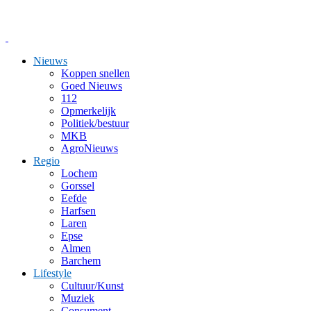
Nieuws
Koppen snellen
Goed Nieuws
112
Opmerkelijk
Politiek/bestuur
MKB
AgroNieuws
Regio
Lochem
Gorssel
Eefde
Harfsen
Laren
Epse
Almen
Barchem
Lifestyle
Cultuur/Kunst
Muziek
Consument