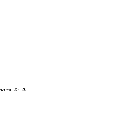
eizoen ’25-’26