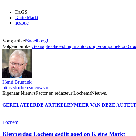
TAGS
Grote Markt
negotie
Vorig artikel
Snoeihoog!
Volgend artikel
Geknapte olieleiding in auto zorgt voor paniek op Gra
Henri Bruntink
https://lochemsnieuws.nl
Eigenaar NieuwsFactor en redacteur LochemsNieuws.
GERELATEERDE ARTIKELEN
MEER VAN DEZE AUTEU
Lochem
Klepperdag Lochem gedijt goed op Kleine Markt