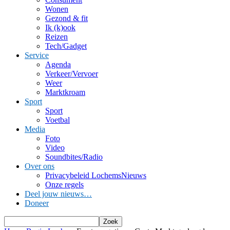
Wonen
Gezond & fit
Ik (k)ook
Reizen
Tech/Gadget
Service
Agenda
Verkeer/Vervoer
Weer
Marktkroam
Sport
Sport
Voetbal
Media
Foto
Video
Soundbites/Radio
Over ons
Privacybeleid LochemsNieuws
Onze regels
Deel jouw nieuws…
Doneer