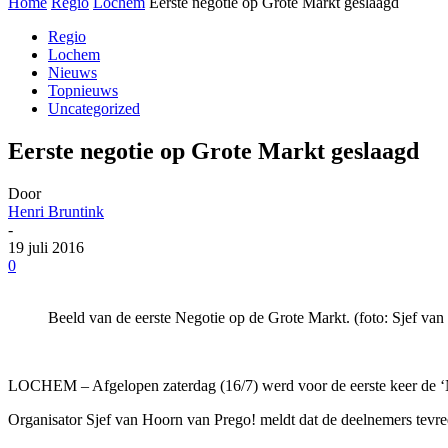
Home
Regio
Lochem
Eerste negotie op Grote Markt geslaagd
Regio
Lochem
Nieuws
Topnieuws
Uncategorized
Eerste negotie op Grote Markt geslaagd
Door
Henri Bruntink
-
19 juli 2016
0
Beeld van de eerste Negotie op de Grote Markt. (foto: Sjef va
LOCHEM – Afgelopen zaterdag (16/7) werd voor de eerste keer de ‘N
Organisator Sjef van Hoorn van Prego! meldt dat de deelnemers tevred