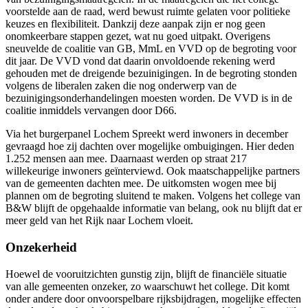
voorstelde aan de raad, werd bewust ruimte gelaten voor politieke
keuzes en flexibiliteit. Dankzij deze aanpak zijn er nog geen
onomkeerbare stappen gezet, wat nu goed uitpakt. Overigens
sneuvelde de coalitie van GB, MmL en VVD op de begroting voor
dit jaar. De VVD vond dat daarin onvoldoende rekening werd
gehouden met de dreigende bezuinigingen. In de begroting stonden
volgens de liberalen zaken die nog onderwerp van de
bezuinigingsonderhandelingen moesten worden. De VVD is in de
coalitie inmiddels vervangen door D66.
Via het burgerpanel Lochem Spreekt werd inwoners in december
gevraagd hoe zij dachten over mogelijke ombuigingen. Hier deden
1.252 mensen aan mee. Daarnaast werden op straat 217
willekeurige inwoners geïnterviewd. Ook maatschappelijke partners
van de gemeenten dachten mee. De uitkomsten wogen mee bij
plannen om de begroting sluitend te maken. Volgens het college van
B&W blijft de opgehaalde informatie van belang, ook nu blijft dat er
meer geld van het Rijk naar Lochem vloeit.
Onzekerheid
Hoewel de vooruitzichten gunstig zijn, blijft de financiële situatie
van alle gemeenten onzeker, zo waarschuwt het college. Dit komt
onder andere door onvoorspelbare rijksbijdragen, mogelijke effecten