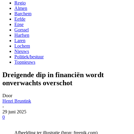
Regio
Almen
Barchem
Eefde
Epse
Gorssel
Harfsen
Laren
Lochem
Nieuws
Politiek/bestuur
Topnieuws
Dreigende dip in financiën wordt
onverwachts overschot
Door
Henri Bruntink
-
29 juni 2025
0
Afbeelding ter illustratie (bron: freepik.com)