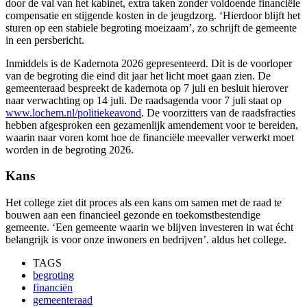
door de val van het kabinet, extra taken zonder voldoende financiële
compensatie en stijgende kosten in de jeugdzorg. ‘Hierdoor blijft het
sturen op een stabiele begroting moeizaam’, zo schrijft de gemeente
in een persbericht.
Inmiddels is de Kadernota 2026 gepresenteerd. Dit is de voorloper
van de begroting die eind dit jaar het licht moet gaan zien. De
gemeenteraad bespreekt de kadernota op 7 juli en besluit hierover
naar verwachting op 14 juli. De raadsagenda voor 7 juli staat op
www.lochem.nl/politiekeavond
. De voorzitters van de raadsfracties
hebben afgesproken een gezamenlijk amendement voor te bereiden,
waarin naar voren komt hoe de financiële meevaller verwerkt moet
worden in de begroting 2026.
Kans
Het college ziet dit proces als een kans om samen met de raad te
bouwen aan een financieel gezonde en toekomstbestendige
gemeente. ‘Een gemeente waarin we blijven investeren in wat écht
belangrijk is voor onze inwoners en bedrijven’. aldus het college.
TAGS
begroting
financiën
gemeenteraad