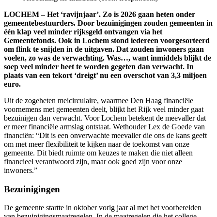
LOCHEM – Het ‘ravijnjaar’. Zo is 2026 gaan heten onder
gemeentebestuurders. Door bezuinigingen zouden gemeenten in
één klap veel minder rijksgeld ontvangen via het
Gemeentefonds. Ook in Lochem stond iedereen voorgesorteerd
om flink te snijden in de uitgaven. Dat zouden inwoners gaan
voelen, zo was de verwachting. Was…, want inmiddels blijkt de
soep veel minder heet te worden gegeten dan verwacht. In
plaats van een tekort ‘dreigt’ nu een overschot van 3,3 miljoen
euro.
Uit de zogeheten meicirculaire, waarmee Den Haag financiële
voornemens met gemeenten deelt, blijkt het Rijk veel minder gaat
bezuinigen dan verwacht. Voor Lochem betekent de meevaller dat
er meer financiële armslag ontstaat. Wethouder Lex de Goede van
financiën: “Dit is een onverwachte meevaller die ons de kans geeft
om met meer flexibiliteit te kijken naar de toekomst van onze
gemeente. Dit biedt ruimte om keuzes te maken die niet alleen
financieel verantwoord zijn, maar ook goed zijn voor onze
inwoners.”
Bezuinigingen
De gemeente startte in oktober vorig jaar al met het voorbereiden
van bezuinigingsmaatregelen. In de maatregelen die het college