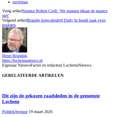
ravijnjaar
Vorig artikel
Senator Robert Croll: ‘We gunnen elkaar de nuance
niet’
Volgend artikel
Brandje horecabedrijf Daily In houdt zaak even
gesloten
Henri Bruntink
https://lochemsnieuws.nl
Eigenaar NieuwsFactor en redacteur LochemsNieuws.
GERELATEERDE ARTIKELEN
Dit zijn de gekozen raadsleden in de gemeente
Lochem
Politiek/bestuur
19 maart 2026