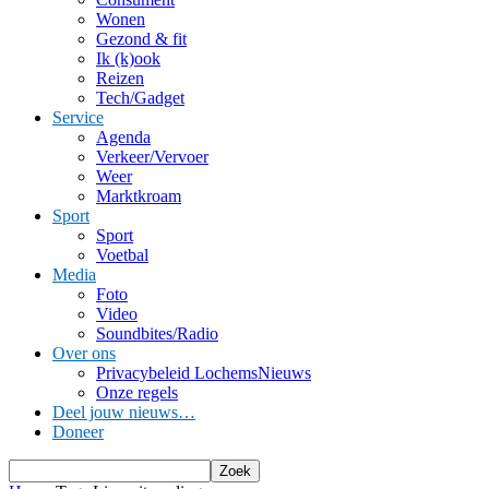
Wonen
Gezond & fit
Ik (k)ook
Reizen
Tech/Gadget
Service
Agenda
Verkeer/Vervoer
Weer
Marktkroam
Sport
Sport
Voetbal
Media
Foto
Video
Soundbites/Radio
Over ons
Privacybeleid LochemsNieuws
Onze regels
Deel jouw nieuws…
Doneer