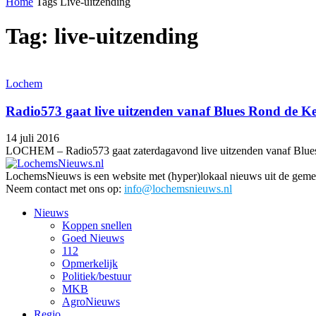
Home
Tags
Live-uitzending
Tag: live-uitzending
Lochem
Radio573 gaat live uitzenden vanaf Blues Rond de K
14 juli 2016
LOCHEM – Radio573 gaat zaterdagavond live uitzenden vanaf Blues 
LochemsNieuws is een website met (hyper)lokaal nieuws uit de gemee
Neem contact met ons op:
info@lochemsnieuws.nl
Nieuws
Koppen snellen
Goed Nieuws
112
Opmerkelijk
Politiek/bestuur
MKB
AgroNieuws
Regio