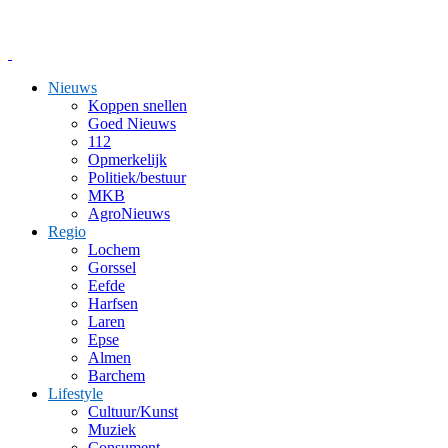
Nieuws
Koppen snellen
Goed Nieuws
112
Opmerkelijk
Politiek/bestuur
MKB
AgroNieuws
Regio
Lochem
Gorssel
Eefde
Harfsen
Laren
Epse
Almen
Barchem
Lifestyle
Cultuur/Kunst
Muziek
Consument