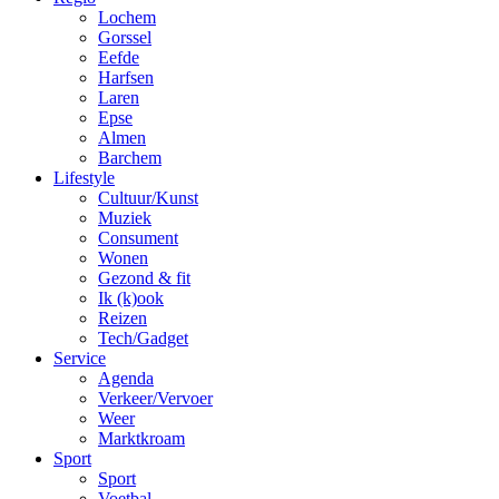
Lochem
Gorssel
Eefde
Harfsen
Laren
Epse
Almen
Barchem
Lifestyle
Cultuur/Kunst
Muziek
Consument
Wonen
Gezond & fit
Ik (k)ook
Reizen
Tech/Gadget
Service
Agenda
Verkeer/Vervoer
Weer
Marktkroam
Sport
Sport
Voetbal